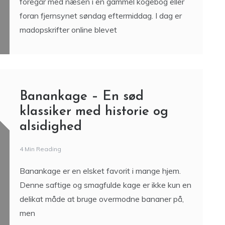
foregår med næsen i en gammel kogebog eller
foran fjernsynet søndag eftermiddag. I dag er
madopskrifter online blevet
Banankage – En sød
klassiker med historie og
alsidighed
4 Min Reading
Banankage er en elsket favorit i mange hjem.
Denne saftige og smagfulde kage er ikke kun en
delikat måde at bruge overmodne bananer på,
men