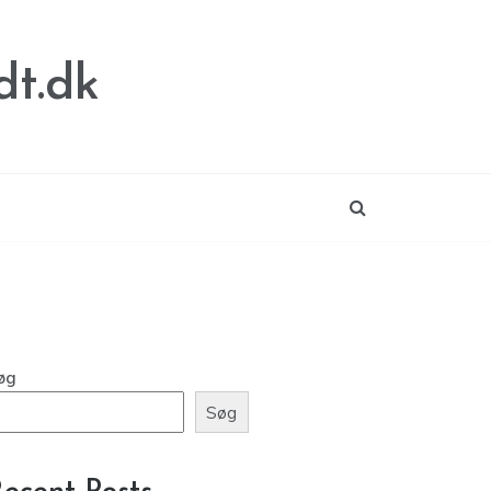
dt.dk
øg
Søg