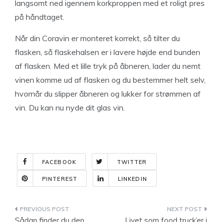
langsomt ned igennem korkproppen med et roligt pres
på håndtaget.
Når din Coravin er monteret korrekt, så tilter du
flasken, så flaskehalsen er i lavere højde end bunden
af flasken. Med et lille tryk på åbneren, lader du nemt
vinen komme ud af flasken og du bestemmer helt selv,
hvornår du slipper åbneren og lukker for strømmen af
vin. Du kan nu nyde dit glas vin.
FACEBOOK
TWITTER
PINTEREST
LINKEDIN
Indlægsnavigation
Sådan finder du den
Livet som food truck’er i