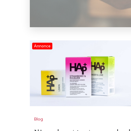
Blog
Når maden mister sin smag – hvad
mundtørhed gør ved din
madoplevelse