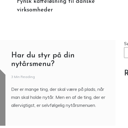
Har du styr på din
nytårsmenu?
R
3 Min Reading
Der er mange ting, der skal være på plads, når
man skal holde nytår. Men en af de ting, der er
allervigtigst, er selvfølgelig nytårsmenuen.
Italiensk gavekurv – De
bedste gaveideer til
madelskere
D
3 Min Reading