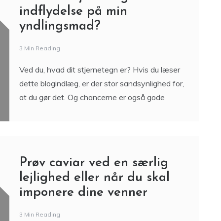
at du gør det. Og chancerne er også gode
Prøv caviar ved en særlig
lejlighed eller når du skal
imponere dine venner
3 Min Reading
Mange kender til det, men langt fra alle har
smagt de saltede fiskeæg, som er kendt under
C
navnet caviar eller kaviar. Kaviar er efterhånden
blevet