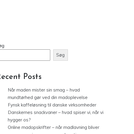
Søg
ecent Posts
Når maden mister sin smag – hvad
mundtørhed gør ved din madoplevelse
Fynsk kaffeløsning til danske virksomheder
Danskernes snackvaner – hvad spiser vi, når vi
hygger os?
Online madopskrifter – når madlavning bliver
nemmere, sjovere og mere kreativ
Banankage – En sød klassiker med historie og
alsidighed
Recent Comments
er er ingen kommentarer at vise.