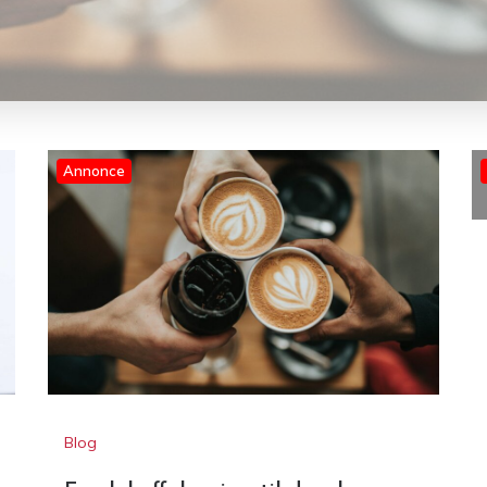
Blog
Fynsk kaffeløsning til danske
virksomheder
S