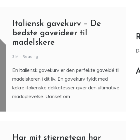
En italiensk gavekurv er den perfekte gaveidé til
A
madelskeren i dit liv. En gavekurv fyldt med
lækre italienske delikatesser giver den ultimative
madoplevelse. Uanset om
Har mit stjernetegn har
indflydelse på min
yndlingsmad?
3 Min Reading
Ved du, hvad dit stjernetegn er? Hvis du læser
dette blogindlæg, er der stor sandsynlighed for,