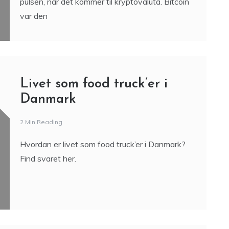
Danmark
2 Min Reading
Hvordan er livet som food truck’er i Danmark?
Find svaret her.
Coravin er fremtidens
proptrækker, der holder
vinen frisk
3 Min Reading